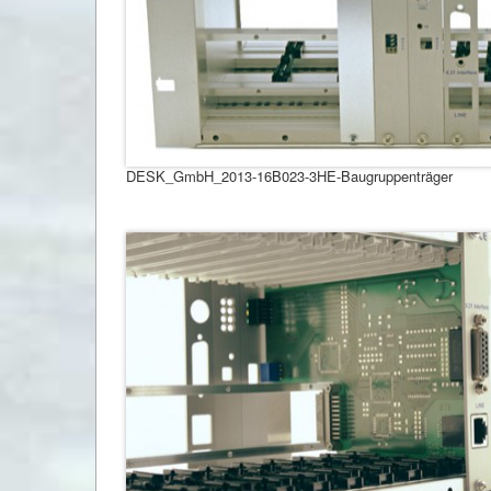
DESK_GmbH_2013-16B023-3HE-Baugruppenträger