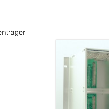
e
enträger