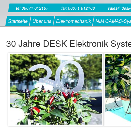
tel 06071 612167
fax 06071 612168
sales@desk
Startseite
Über uns
Elektromechanik
NIM CAMAC-Sy
30 Jahre DESK Elektronik Sy