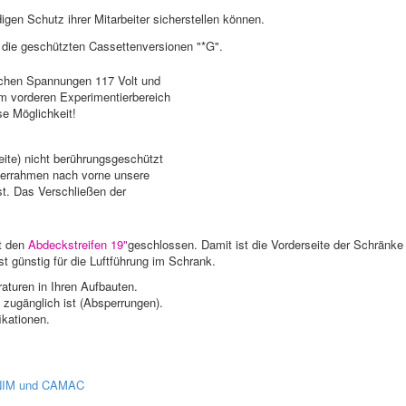
gen Schutz ihrer Mitarbeiter sicherstellen können.
 die geschützten Cassettenversionen "*G".
chen Spannungen 117 Volt und
im vorderen Experimentierbereich
se Möglichkeit!
te) nicht berührungsgeschützt
berrahmen nach vorne unsere
st. Das Verschließen der
t den
Abdeckstreifen 19"
geschlossen. Damit ist die Vorderseite der Schränke
t günstig für die Luftführung im Schrank.
aturen in Ihren Aufbauten.
 zugänglich ist (Absperrungen).
ikationen.
r NIM und CAMAC