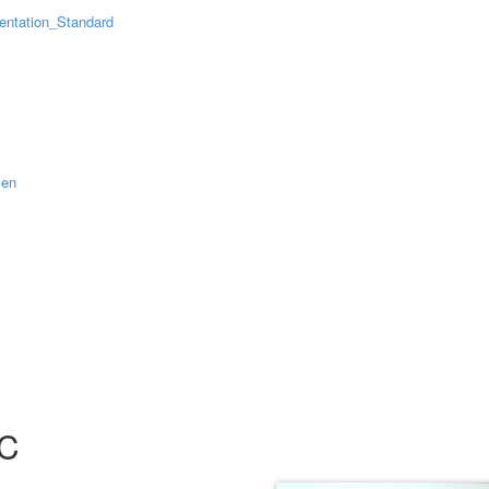
mentation_Standard
men
AC