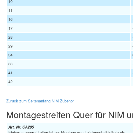
10
11
16
17
28
29
34
33
41
42
Zurück zum Seitenanfang NIM Zubehör
Montagestreifen Quer für NIM
Art. Nr. CA205
Einbau mehrerer Leiterplatten; Montage von Leistungshalbleitern etc.