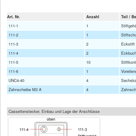
Art. Nr.
Anzahl
Teil / 
111-1
1
Stiftgeh
111-2
1
Stiftsch
111-3
2
Eckstift
111-4
2
Eckbuchs
111-5
10
Stiftko
111-6
1
Voreilen
UNC4-40
4
Sechska
Zahnscheibe M3 A
4
Zahnsch
Cassettenstecker, Einbau und Lage der Anschlüsse