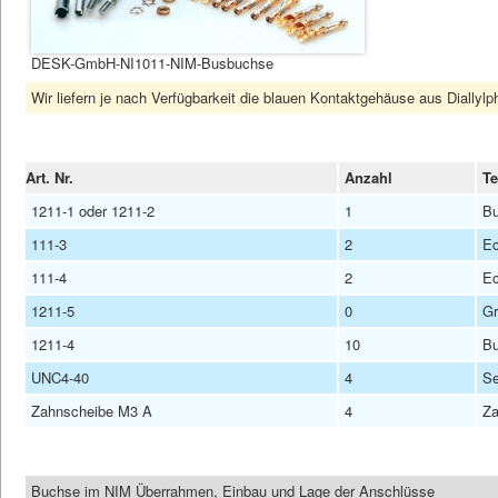
DESK-GmbH-NI1011-NIM-Busbuchse
Wir liefern je nach Verfügbarkeit die blauen Kontaktgehäuse aus Dially
Art. Nr.
Anzahl
Te
1211-1 oder 1211-2
1
Bu
111-3
2
Ec
111-4
2
Ec
1211-5
0
Gr
1211-4
10
Bu
UNC4-40
4
Se
Zahnscheibe M3 A
4
Za
Buchse im NIM Überrahmen, Einbau und Lage der Anschlüsse