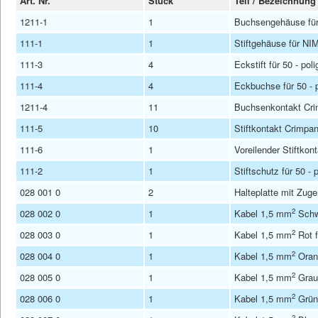
Art. Nr.
Stück
Teil / Bezeichnung
1211-1
1
Buchsengehäuse für
111-1
1
Stiftgehäuse für NI
111-3
4
Eckstift für 50 - pol
111-4
4
Eckbuchse für 50 - 
1211-4
11
Buchsenkontakt Cr
111-5
10
Stiftkontakt Crimpa
111-6
1
Voreilender Stiftko
111-2
1
Stiftschutz für 50 - 
028 001 0
2
Halteplatte mit Zuge
2
028 002 0
1
Kabel 1,5 mm
Schwa
2
028 003 0
1
Kabel 1,5 mm
Rot f
2
028 004 0
1
Kabel 1,5 mm
Orang
2
028 005 0
1
Kabel 1,5 mm
Grau 
2
028 006 0
1
Kabel 1,5 mm
Grün 
2